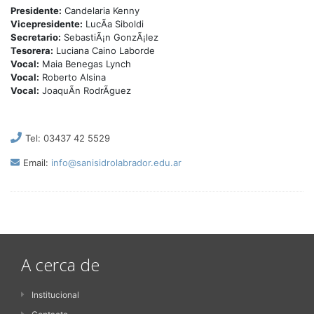
Presidente:
Candelaria Kenny
Vicepresidente:
LucÃ­a Siboldi
Secretario:
SebastiÃ¡n GonzÃ¡lez
Tesorera:
Luciana Caino Laborde
Vocal:
Maia Benegas Lynch
Vocal:
Roberto Alsina
Vocal:
JoaquÃ­n RodrÃ­guez
Tel: 03437 42 5529
Email:
info@sanisidrolabrador.edu.ar
A cerca de
Institucional